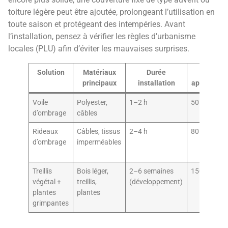
toiture légère peut être ajoutée, prolongeant l’utilisation en
toute saison et protégeant des intempéries. Avant
l’installation, pensez à vérifier les règles d’urbanisme
locales (PLU) afin d’éviter les mauvaises surprises.
Solution
Matériaux
Durée
Prix
principaux
installation
approximat
Voile
Polyester,
1–2 h
50–200 €
d’ombrage
câbles
Rideaux
Câbles, tissus
2–4 h
80–250 €
d’ombrage
imperméables
Treillis
Bois léger,
2–6 semaines
150–600 €
végétal +
treillis,
(développement)
plantes
plantes
grimpantes