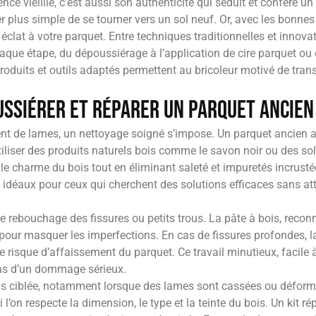
e vieillie, c’est aussi son authenticité qui séduit et confère un 
r plus simple de se tourner vers un sol neuf. Or, avec les bonnes
éclat à votre parquet. Entre techniques traditionnelles et innov
que étape, du dépoussiérage à l’application de cire parquet ou 
s produits et outils adaptés permettent au bricoleur motivé de tr
ssiérer et réparer un parquet ancien
 de lames, un nettoyage soigné s’impose. Un parquet ancien a
 Utiliser des produits naturels bois comme le savon noir ou des s
 le charme du bois tout en éliminant saleté et impuretés incru
déaux pour ceux qui cherchent des solutions efficaces sans attaq
le rebouchage des fissures ou petits trous. La pâte à bois, reco
 pour masquer les imperfections. En cas de fissures profondes, 
le risque d’affaissement du parquet. Ce travail minutieux, facile 
cas d’un dommage sérieux.
us ciblée, notamment lorsque des lames sont cassées ou déform
on respecte la dimension, le type et la teinte du bois. Un kit rép