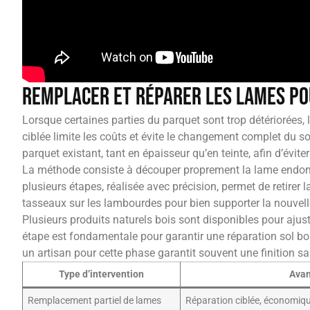
Remplacer et réparer les lames po
Lorsque certaines parties du parquet sont trop détériorées, 
ciblée limite les coûts et évite le changement complet du sol
parquet existant, tant en épaisseur qu’en teinte, afin d’évit
La méthode consiste à découper proprement la lame endomm
plusieurs étapes, réalisée avec précision, permet de retirer
tasseaux sur les lambourdes pour bien supporter la nouvelle 
Plusieurs produits naturels bois sont disponibles pour ajust
étape est fondamentale pour garantir une réparation sol bois
un artisan pour cette phase garantit souvent une finition s
Type d’intervention
Ava
Remplacement partiel de lames
Réparation ciblée, économiqu