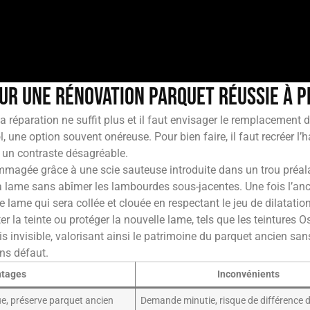
ur une rénovation parquet réussie à p
la réparation ne suffit plus et il faut envisager le remplacement
, une option souvent onéreuse. Pour bien faire, il faut recréer l’
er un contraste désagréable.
agée grâce à une scie sauteuse introduite dans un trou préal
 la lame sans abîmer les lambourdes sous-jacentes. Une fois l’anc
lame qui sera collée et clouée en respectant le jeu de dilatatio
er la teinte ou protéger la nouvelle lame, tels que les teintures 
 invisible, valorisant ainsi le patrimoine du parquet ancien san
ans défaut.
ntages
Inconvénients
e, préserve parquet ancien
Demande minutie, risque de différence d