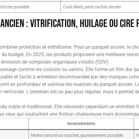
nforcée possible
Coût élevé, perd cachet ancien
ancien : vitrification, huilage ou cire
 combiner protection et esthétisme. Pour un parquet ancien, le choix
r du budget. En 2025, les produits proposent une meilleure résis
e émission de composés organiques volatils (COV).
t passage comme les couloirs ou salons. Elle forme un film dur qu
n durable et facile à entretenir recommandée par des marques c
ourrit en profondeur et valorise les nuances du parquet ancien. 
on renforcée. L’entretien est un peu plus régulier, mais il perme
du noble et traditionnel. Elle nécessite cependant un entretien f
 pour ceux qui souhaitent une finition chaleureuse mais économiqu
Inconvénients
Moins naturel au toucher, jaunissement possible
V