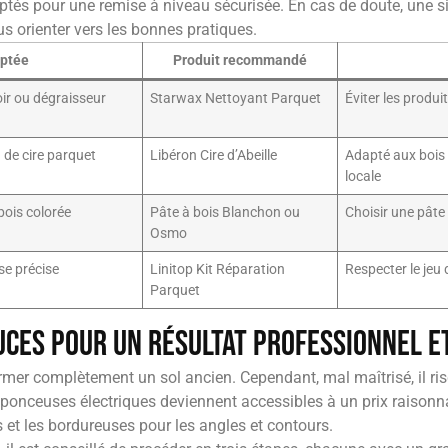
aptés pour une remise à niveau sécurisée. En cas de doute, une 
s orienter vers les bonnes pratiques.
aptée
Produit recommandé
ir ou dégraisseur
Starwax Nettoyant Parquet
Éviter les produi
 de cire parquet
Libéron Cire d’Abeille
Adapté aux bois 
locale
bois colorée
Pâte à bois Blanchon ou
Choisir une pâte 
Osmo
se précise
Linitop Kit Réparation
Respecter le jeu 
Parquet
uces pour un résultat professionnel 
mer complètement un sol ancien. Cependant, mal maîtrisé, il ris
 ponceuses électriques deviennent accessibles à un prix raisonnab
et les bordureuses pour les angles et contours.