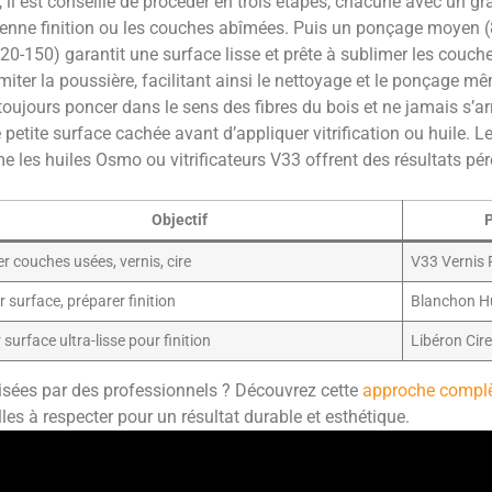
il est conseillé de procéder en trois étapes, chacune avec un gra
nne finition ou les couches abîmées. Puis un ponçage moyen (8
(120-150) garantit une surface lisse et prête à sublimer les couche
miter la poussière, facilitant ainsi le nettoyage et le ponçage m
 toujours poncer dans le sens des fibres du bois et ne jamais s’a
 petite surface cachée avant d’appliquer vitrification ou huile. Le
omme les huiles Osmo ou vitrificateurs V33 offrent des résultats pé
Objectif
P
er couches usées, vernis, cire
V33 Vernis
r surface, préparer finition
Blanchon Hu
r surface ultra-lisse pour finition
Libéron Cire
isées par des professionnels ? Découvrez cette
approche complèt
lles à respecter pour un résultat durable et esthétique.