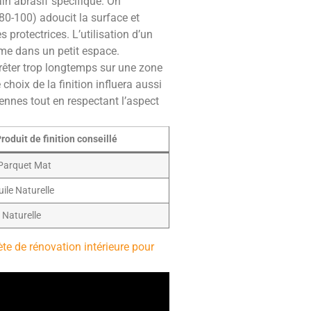
in abrasif spécifique. On
0-100) adoucit la surface et
s protectrices. L’utilisation d’un
ême dans un petit espace.
rrêter trop longtemps sur une zone
 choix de la finition influera aussi
rennes tout en respectant l’aspect
roduit de finition conseillé
 Parquet Mat
ile Naturelle
 Naturelle
e de rénovation intérieure pour