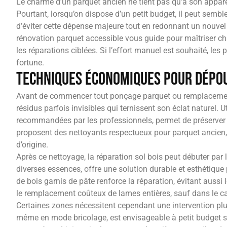
Le charme d’un parquet ancien ne tient pas qu’à son apparenc
Pourtant, lorsqu’on dispose d’un petit budget, il peut semble
d’éviter cette dépense majeure tout en redonnant un nouvel 
rénovation parquet accessible vous guide pour maîtriser cha
les réparations ciblées. Si l’effort manuel est souhaité, le
fortune.
Techniques économiques pour dépou
Avant de commencer tout ponçage parquet ou remplacement
résidus parfois invisibles qui ternissent son éclat naturel.
recommandées par les professionnels, permet de préserver
proposent des nettoyants respectueux pour parquet ancien, i
d’origine.
Après ce nettoyage, la réparation sol bois peut débuter par 
diverses essences, offre une solution durable et esthétique
de bois garnis de pâte renforce la réparation, évitant aussi 
le remplacement coûteux de lames entières, sauf dans le 
Certaines zones nécessitent cependant une intervention pl
même en mode bricolage, est envisageable à petit budget si l’