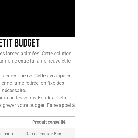
etit budget
 des lames abîmées. Cette solution
harmonie entre la lame neuve et le
ablement percé. Cette découpe en
ienne lame retirée, on fixe des
n nécessaire.
Osmo ou les vernis Bondex. Cette
s grever votre budget. Faire appel à
Produit conseillé
e teinte
Osmo Teinture Bois