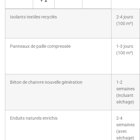
▼▲
matériaux
matériau
biosourcés
à
selon
Isolants textiles recyclés
2-4 jours
afficher
durée,
(100 m²)
dans
difficulté
et
le
avantages
tableau
Panneaux de paille compressée
1-3 jours
(100 m²)
Béton de chanvre nouvelle génération
1-2
semaines
(incluant
séchage)
Enduits naturels enrichis
2-4
semaines
(avec
séchage)