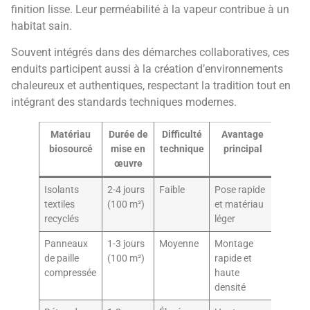
finition lisse. Leur perméabilité à la vapeur contribue à un
habitat sain.
Souvent intégrés dans des démarches collaboratives, ces
enduits participent aussi à la création d’environnements
chaleureux et authentiques, respectant la tradition tout en
intégrant des standards techniques modernes.
Matériau
Durée de
Difficulté
Avantage
biosourcé
mise en
technique
principal
œuvre
Isolants
2-4 jours
Faible
Pose rapide
textiles
(100 m²)
et matériau
recyclés
léger
Panneaux
1-3 jours
Moyenne
Montage
de paille
(100 m²)
rapide et
compressée
haute
densité