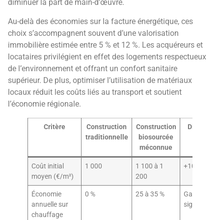
diminuer la part de main-d’œuvre.
Au-delà des économies sur la facture énergétique, ces
choix s’accompagnent souvent d’une valorisation
immobilière estimée entre 5 % et 12 %. Les acquéreurs et
locataires privilégient en effet des logements respectueux
de l’environnement et offrant un confort sanitaire
supérieur. De plus, optimiser l’utilisation de matériaux
locaux réduit les coûts liés au transport et soutient
l’économie régionale.
Critère
Construction
Construction
Différenc
traditionnelle
biosourcée
méconnue
Coût initial
1 000
1 100 à 1
+10 à 20 %
moyen (€/m²)
200
Économie
0 %
25 à 35 %
Gain
annuelle sur
significatif
chauffage