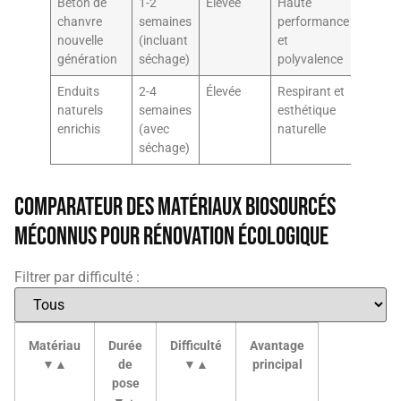
Béton de
1-2
Élevée
Haute
chanvre
semaines
performance
nouvelle
(incluant
et
génération
séchage)
polyvalence
Enduits
2-4
Élevée
Respirant et
naturels
semaines
esthétique
enrichis
(avec
naturelle
séchage)
Comparateur des matériaux biosourcés
méconnus pour rénovation écologique
Filtrer par difficulté :
Sélectionnez
Tableau
Matériau
Durée
Difficulté
Avantage
comparatif
la
▼▲
de
▼▲
principal
interactif
difficulté
pose
des
du