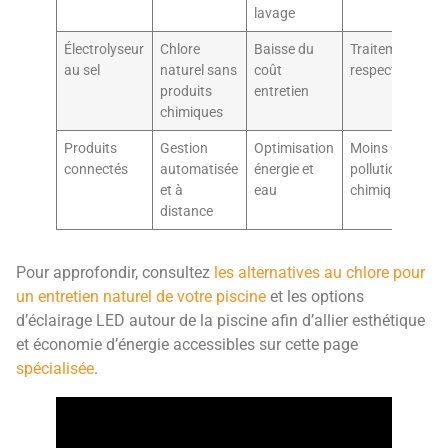
lavage
Électrolyseur
Chlore
Baisse du
Traitement
au sel
naturel sans
coût
respectueux
produits
entretien
chimiques
Produits
Gestion
Optimisation
Moins de
connectés
automatisée
énergie et
pollution
et à
eau
chimique
distance
Pour approfondir, consultez
les alternatives au chlore pour
un entretien naturel de votre piscine
et les options
d’éclairage LED autour de la piscine afin d’allier esthétique
et économie d’énergie accessibles sur cette page
spécialisée
.