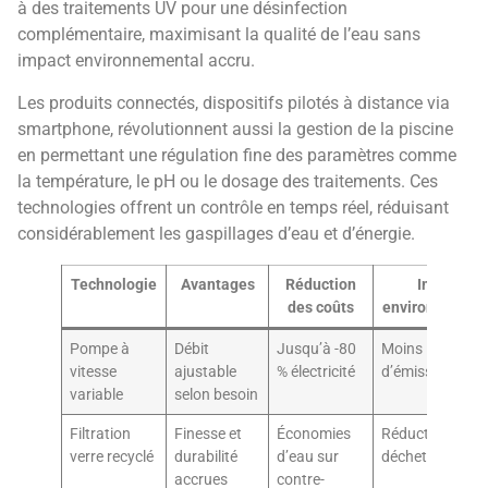
à des traitements UV pour une désinfection
complémentaire, maximisant la qualité de l’eau sans
impact environnemental accru.
Les produits connectés, dispositifs pilotés à distance via
smartphone, révolutionnent aussi la gestion de la piscine
en permettant une régulation fine des paramètres comme
la température, le pH ou le dosage des traitements. Ces
technologies offrent un contrôle en temps réel, réduisant
considérablement les gaspillages d’eau et d’énergie.
Technologie
Avantages
Réduction
Impact
des coûts
environnement
Pompe à
Débit
Jusqu’à -80
Moins
vitesse
ajustable
% électricité
d’émissions CO
variable
selon besoin
Filtration
Finesse et
Économies
Réduction de
verre recyclé
durabilité
d’eau sur
déchets
accrues
contre-