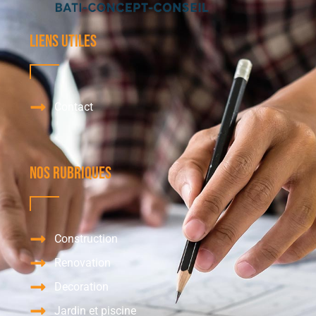
Liens utiles
Contact
Nos Rubriques
Construction
Renovation
Decoration
Jardin et piscine